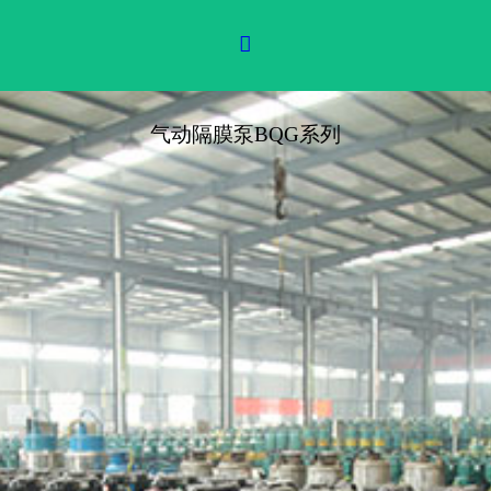

气动隔膜泵BQG系列