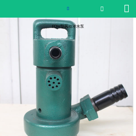


网站首页

FQW型风动潜水泵

2026世界杯官网
FQW型风动潜水泵
产品中心
荣誉资质
公司实景
公司动态
产品服务
联系我们