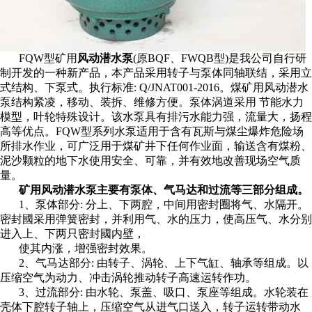
FQW型矿用
风动潜水泵
(原BQF、FWQB型)是我公司自行研
制开发的一种新产品，本产品采用转子与泵体同轴联结，采用立
式结构、下泵式。执行标准: Q/JNAT001-2016。煤矿用风动潜水
泵结构紧凌，移动、装拆、维修方便。泵体涡道采用 节能水力
模型，叶轮特殊设计。该水泵具有排污水能力强，流量大，扬程
高等优点。FQW型系列水泵适用于含有瓦斯与煤尘爆炸危险场
所排水作业，可广泛用于煤矿井下任何作业面，输送含有煤粉、
泥沙颗粒的地下水使用安全、可靠，并有效地改善现场空气质
量。
矿用风动潜水泵主要有泵体、气马达和过流等三部分组成。
1、泵体部分: 分上、下两腔，中间用密封圈将气、水隔开。
密封國采用弹簧密封，并利用气、水的压力，使高压气、水分别
进入上、下两只密封國内壁，
使其内涨，增强密封效果。
2、气马达部分: 由转子、涡轮、上下气缸、轴承等组成。以
压缩空气为动力、冲击涡轮推动转子高速运转作功。
3、过流部分: 由水轮、泵盖、吸口、泵座等组成。水轮装在
壳体下腔转子轴上，压缩空气从进气口送入，转子运转带动水