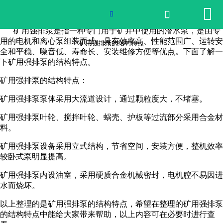


网站首页

矿用强排泵的结构特点

矿用强排泵是指一种专门用于矿井中使用的潜水泵，是由专
2026世界杯官网
用的电机和离心泵组装而成。具有效率高、性能范围广、运转安
矿用强排泵的结构特点
全和平稳、噪音低、寿命长、安装维修方便等优点。下面了解一
下矿用强排泵的结构特点。
产品中心
矿用强排泵的结构特点：
荣誉资质
矿用强排泵泵体采用大流道设计，通过颗粒度大，不堵塞。
公司实景
矿用强排泵叶轮、搅拌叶轮、蜗壳、护板等过流部分采用合金材
料。
公司动态
矿用强排泵设备采用立式结构，节省空间，安装方便，整机效率
较卧式泵明显提高。
产品服务
矿用强排泵内设油室，采用硬质合金机械密封，电机腔不易因进
水而烧坏。
联系我们
以上整理的是矿用强排泵的结构特点，希望在整理的矿用强排泵
的结构特点中能给大家带来帮助，以上内容可在必要时进行查