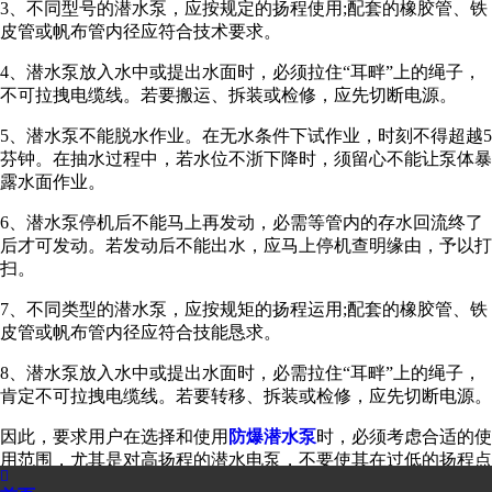
3、不同型号的潜水泵，应按规定的扬程使用;配套的橡胶管、铁
皮管或帆布管内径应符合技术要求。
4、潜水泵放入水中或提出水面时，必须拉住“耳畔”上的绳子，
不可拉拽电缆线。若要搬运、拆装或检修，应先切断电源。
5、潜水泵不能脱水作业。在无水条件下试作业，时刻不得超越5
芬钟。在抽水过程中，若水位不浙下降时，须留心不能让泵体暴
露水面作业。
6、潜水泵停机后不能马上再发动，必需等管内的存水回流终了
后才可发动。若发动后不能出水，应马上停机查明缘由，予以打
扫。
7、不同类型的潜水泵，应按规矩的扬程运用;配套的橡胶管、铁
皮管或帆布管内径应符合技能恳求。
8、潜水泵放入水中或提出水面时，必需拉住“耳畔”上的绳子，
肯定不可拉拽电缆线。若要转移、拆装或检修，应先切断电源。
因此，要求用户在选择和使用
防爆潜水泵
时，必须考虑合适的使
用范围，尤其是对高扬程的潜水电泵，不要使其在过低的扬程点

运行，否则既浪费电能，又可能损坏潜水电泵。