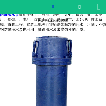


网站首页

防爆潜水泵的使用范围

防爆潜水泵
适用于化工、石油、制药、采矿、造纸工业、水泥
2026世界杯官网
厂、炼钢厂、电厂、煤加工工业，以及城市污水处理厂排水系
防爆潜水泵的使用范围
统、市政工程、建筑工地等行业输送带颗粒的污水、污物，不锈
钢防爆潜水泵也可用于抽送清水及带腐蚀性的介质。
产品中心
荣誉资质
公司实景
公司动态
产品服务
联系我们