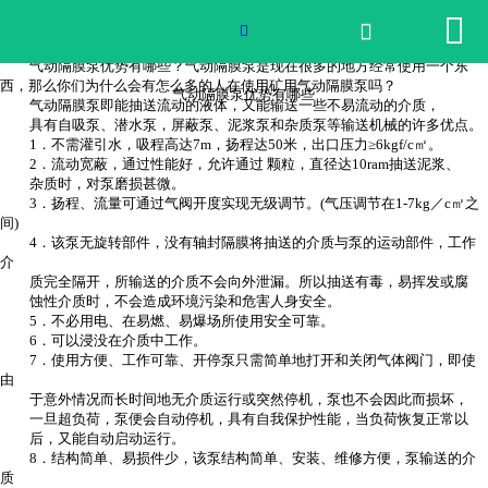


网站首页

气动隔膜泵优势有哪些

气动隔膜泵优势有哪些？气动隔膜泵是现在很多的地方经常使用一个东
2026世界杯官网
西，那么你们为什么会有怎么多的人在使用矿用气动隔膜泵吗？
气动隔膜泵优势有哪些
气动隔膜泵即能抽送流动的液体，又能输送一些不易流动的介质，
具有自吸泵、潜水泵，屏蔽泵、泥浆泵和杂质泵等输送机械的许多优点。
产品中心
1．不需灌引水，吸程高达7m，扬程达50米，出口压力≥6kgf/c㎡。
2．流动宽蔽，通过性能好，允许通过 颗粒，直径达10ram抽送泥浆、
杂质时，对泵磨损甚微。
荣誉资质
3．扬程、流量可通过气阀开度实现无级调节。(气压调节在1-7kg／c㎡之
间)
4．该泵无旋转部件，没有轴封隔膜将抽送的介质与泵的运动部件，工作
公司实景
介
质完全隔开，所输送的介质不会向外泄漏。所以抽送有毒，易挥发或腐
蚀性介质时，不会造成环境污染和危害人身安全。
公司动态
5．不必用电、在易燃、易爆场所使用安全可靠。
6．可以浸没在介质中工作。
产品服务
7．使用方便、工作可靠、开停泵只需简单地打开和关闭气体阀门，即使
由
于意外情况而长时间地无介质运行或突然停机，泵也不会因此而损坏，
联系我们
一旦超负荷，泵便会自动停机，具有自我保护性能，当负荷恢复正常以
后，又能自动启动运行。
8．结构简单、易损件少，该泵结构简单、安装、维修方便，泵输送的介
质