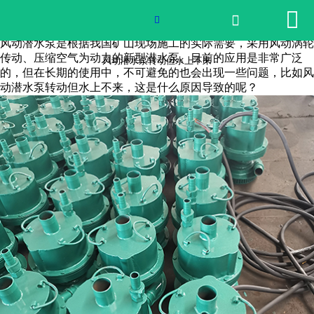


网站首页

风动潜水泵转动但水上不来

风动潜水泵是根据我国矿山现场施工的实际需要，采用风动涡轮
2026世界杯官网
传动、压缩空气为动力的新型潜水泵。目前的应用是非常广泛
风动潜水泵转动但水上不来
的，但在长期的使用中，不可避免的也会出现一些问题，比如风
动潜水泵转动但水上不来，这是什么原因导致的呢？
产品中心
荣誉资质
公司实景
公司动态
产品服务
联系我们