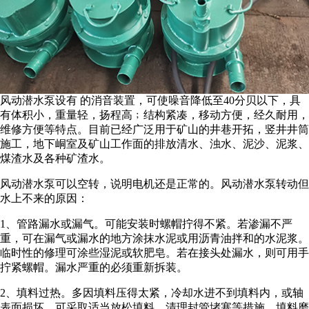
风动潜水泵设有 的消音装置，可使噪音降低至40分贝以下，具
有体积小，重量轻，扬程高﹔结构紧凑，移动方便，经久耐用，
维修方便等特点。目前已经广泛用于矿山的井巷开拓，竖井井筒
施工，地下峒室及矿山工作面的排放清水、浊水、泥沙、泥浆、
煤渣水及各种矿渣水。
风动潜水泵可以空转，说明电机还是正常的。风动潜水泵转动但
水上不来的原因：
1、管路漏水或漏气。可能安装时螺帽拧得不紧。若渗漏不严
重，可在漏气或漏水的地方涂抹水泥或用沥青油拌和的水泥浆。
临时性的修理可涂些湿泥或软肥皂。若在接头处漏水，则可用手
拧紧螺帽。漏水严重的必须重新拆装。
2、填料过热。多因填料压得太紧，冷却水进不到填料内，或轴
表面损坏。可采取适当放松填料、清理封管堵塞等措施。填料磨