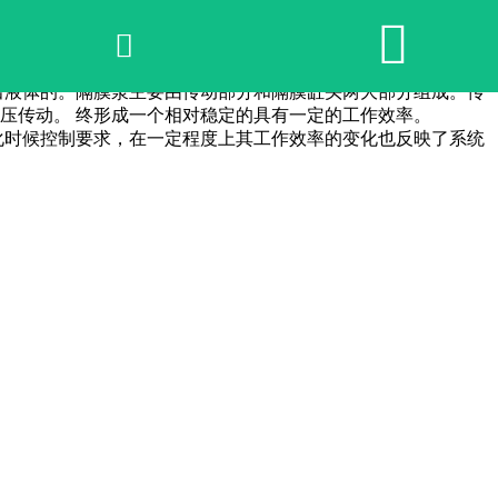


网站首页

2026世界杯官网
液体的。隔膜泵主要由传动部分和隔膜缸头两大部分组成。传
压传动。 终形成一个相对稳定的具有一定的工作效率。
时候控制要求，在一定程度上其工作效率的变化也反映了系统
产品中心
荣誉资质
公司实景
公司动态
产品服务
联系我们