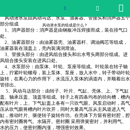


网站首页

风动潜水泵的组成是什么？

风动潜水泵由风动马达、水泵、油雾器、管接头和消声器五个
2026世界杯官网
部分组成
风动潜水泵的组成是什么？
1、消声器部分：消声器是由钢板冲压焊接而成，装在排气口
处。
产品中心
2、油雾器部分：由油雾器壳、油雾器杆、调油阀芯等组成，
油雾器装在顶盖上，壳内装满润滑油。
荣誉资质
3、管接头部分：由进风组合接头和出水弯头两部分组成。进
风组合接头安装在进风口处。
公司实景
4、水泵部分：由泵体、叶轮、泵座等组成。叶轮装在转子轴
上，拧紧叶轮螺母，装上泵体、泵座，放入水中，转子带动叶轮
旋转，在离心力的作用下，水流压入泵体的涡道内，并顺着出水
公司动态
管排出。
5、风动马达部分：由转子、叶片、气缸、壳体、上、下气缸
产品服务
盖、轴承压盖、顶盖等组成。转子上有四条均布的径向槽，槽内
配有叶片，上、下气缸盖上各有一只吹气眼。风泵启动时，高气
压从吹气眼将槽内叶片吹开，同时大量高气压从主风道进入气
联系我们
缸，推动叶片、驱使转子旋转作功。在壳体下方留有密封腔，腔
内有密封圈将气、水隔开。密封圈 采用弹簧密封，并利用气、
水的压力，使密封圈内涨，增强密封效果。