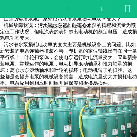


网站首页

污水潜水泵损耗电功率变大？

山东防爆潜水泵厂家介绍污水潜水泵损耗电功率变大？
2026世界杯官网
机械故障状况：污水潜水泵运作时离心水泵的扬程和流量为额
污水潜水泵损耗电功率变大？
定值工作状况，但电流表的表针超出电动机的额定电压，造成损
耗电功率变大。
产品中心
污水潜水泵损耗电功率的变大主要是机械设备上的问题。比如
新安装的电泵连轴器拼装不善，即机泵的定位轴线没有在同一条
荣誉资质
平行线上，叶轮扫泵体，会使电泵运行时电流量变大，应重新拼
装电泵。常规运作的电泵，电动机导滚动轴承和推力轴承的损
公司实景
坏；离心水泵滚动轴承和叶轮的损坏；电动机转子的扫膛。这一
些都是会提升电泵的机械设备损害，造成电流量变大并损耗电功
率。电泵应用到相应时间应开展保养和拆换易损件。
公司动态
产品服务
联系我们