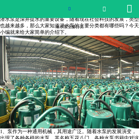


网站首页

潜水泵主要分类

潜水泵是深井提水的重要设备，随着现在社会科技的发展，类型
2026世界杯官网
也越来越多，那么大家知道潜水泵的主要分类都有哪些吗？今天
潜水泵主要分类
小编就来给大家简单的介绍下。
产品中心
荣誉资质
公司实景
公司动态
产品服务
联系我们
1、泵作为一种通用机械，其用途广泛。随着水泵的发展演变，
出现了各种各样的水泵，其名称五花八门，各种水泵书籍中对这