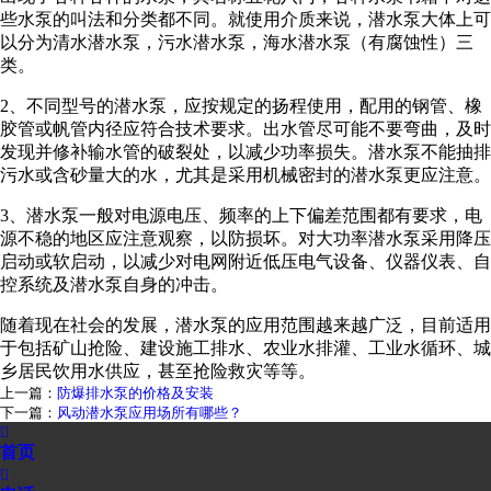
些水泵的叫法和分类都不同。就使用介质来说，潜水泵大体上可
以分为清水潜水泵，污水潜水泵，海水潜水泵（有腐蚀性）三
类。
2、不同型号的潜水泵，应按规定的扬程使用，配用的钢管、橡
胶管或帆管内径应符合技术要求。出水管尽可能不要弯曲，及时
发现并修补输水管的破裂处，以减少功率损失。潜水泵不能抽排
污水或含砂量大的水，尤其是采用机械密封的潜水泵更应注意。
3、潜水泵一般对电源电压、频率的上下偏差范围都有要求，电
源不稳的地区应注意观察，以防损坏。对大功率潜水泵采用降压
启动或软启动，以减少对电网附近低压电气设备、仪器仪表、自
控系统及潜水泵自身的冲击。
随着现在社会的发展，潜水泵的应用范围越来越广泛，目前适用
于包括矿山抢险、建设施工排水、农业水排灌、工业水循环、城
乡居民饮用水供应，甚至抢险救灾等等。
上一篇：
防爆排水泵的价格及安装
下一篇：
风动潜水泵应用场所有哪些？

首页
