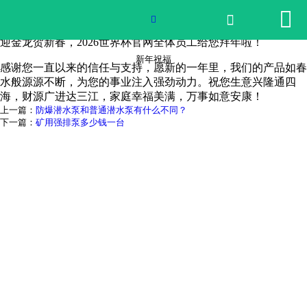


网站首页

新年祝福

迎金龙贺新春，2026世界杯官网全体员工给您拜年啦！
2026世界杯官网
新年祝福
感谢您一直以来的信任与支持，愿新的一年里，我们的产品如春
水般源源不断，为您的事业注入强劲动力。祝您生意兴隆通四
产品中心
海，财源广进达三江，家庭幸福美满，万事如意安康！
上一篇：
防爆潜水泵和普通潜水泵有什么不同？
荣誉资质
下一篇：
矿用强排泵多少钱一台
公司实景
公司动态
产品服务
联系我们