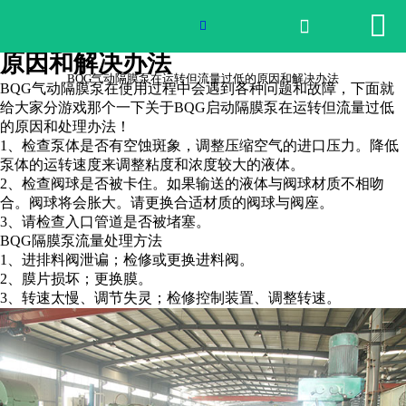


网站首页

BQG气动隔膜泵在运转但流量过低的

原因和解决办法
2026世界杯官网
BQG气动隔膜泵在运转但流量过低的原因和解决办法
BQG气动隔膜泵在使用过程中会遇到各种问题和故障，下面就
给大家分游戏那个一下关于BQG启动隔膜泵在运转但流量过低
产品中心
的原因和处理办法！
1、检查泵体是否有空蚀斑象，调整压缩空气的进口压力。降低
荣誉资质
泵体的运转速度来调整粘度和浓度较大的液体。
2、检查阀球是否被卡住。如果输送的液体与阀球材质不相吻
合。阀球将会胀大。请更换合适材质的阀球与阀座。
公司实景
3、请检查入口管道是否被堵塞。
BQG隔膜泵流量处理方法
公司动态
1、进排料阀泄谝；检修或更换进料阀。
2、膜片损坏；更换膜。
3、转速太慢、调节失灵；检修控制装置、调整转速。
产品服务
联系我们