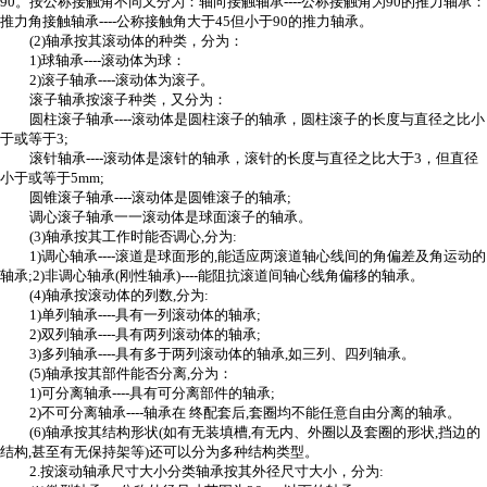
90。按公称接触角不同又分为：轴向接触轴承----公称接触角为90的推力轴承：
推力角接触轴承----公称接触角大于45但小于90的推力轴承。
(2)轴承按其滚动体的种类，分为：
1)球轴承----滚动体为球：
2)滚子轴承----滚动体为滚子。
滚子轴承按滚子种类，又分为：
圆柱滚子轴承----滚动体是圆柱滚子的轴承，圆柱滚子的长度与直径之比小
于或等于3;
滚针轴承----滚动体是滚针的轴承，滚针的长度与直径之比大于3，但直径
小于或等于5mm;
圆锥滚子轴承----滚动体是圆锥滚子的轴承;
调心滚子轴承一一滚动体是球面滚子的轴承。
(3)轴承按其工作时能否调心,分为:
1)调心轴承----滚道是球面形的,能适应两滚道轴心线间的角偏差及角运动的
轴承;2)非调心轴承(刚性轴承)----能阻抗滚道间轴心线角偏移的轴承。
(4)轴承按滚动体的列数,分为:
1)单列轴承----具有一列滚动体的轴承;
2)双列轴承----具有两列滚动体的轴承;
3)多列轴承----具有多于两列滚动体的轴承,如三列、四列轴承。
(5)轴承按其部件能否分离,分为：
1)可分离轴承----具有可分离部件的轴承;
2)不可分离轴承----轴承在 终配套后,套圈均不能任意自由分离的轴承。
(6)轴承按其结构形状(如有无装填槽,有无内、外圈以及套圈的形状,挡边的
结构,甚至有无保持架等)还可以分为多种结构类型。
2.按滚动轴承尺寸大小分类轴承按其外径尺寸大小，分为: