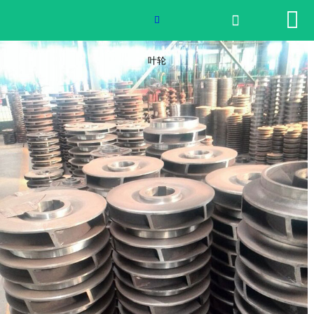


网站首页

叶轮

2026世界杯官网
叶轮
产品中心
荣誉资质
公司实景
公司动态
产品服务
联系我们