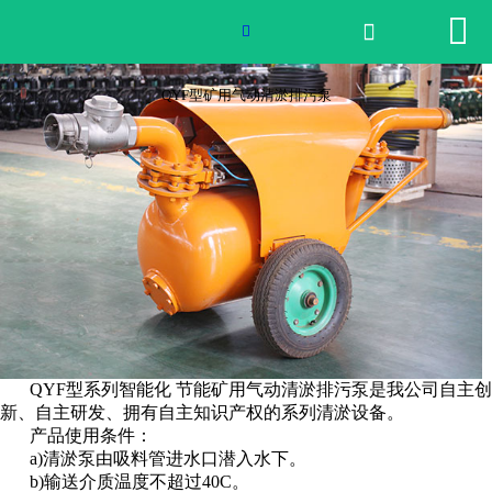


网站首页

QYF型矿用气动清淤排污泵

2026世界杯官网
QYF型矿用气动清淤排污泵
产品中心
荣誉资质
公司实景
公司动态
产品服务
QYF型系列智能化 节能矿用气动清淤排污泵是我公司自主创
新、自主研发、拥有自主知识产权的系列清淤设备。
联系我们
产品使用条件：
a)清淤泵由吸料管进水口潜入水下。
b)输送介质温度不超过40C。