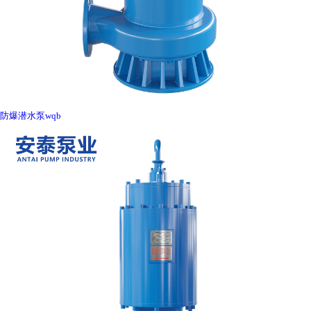
防爆潜水泵wqb