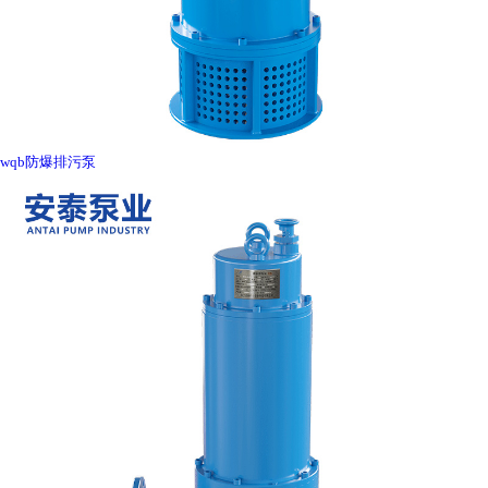
wqb防爆排污泵