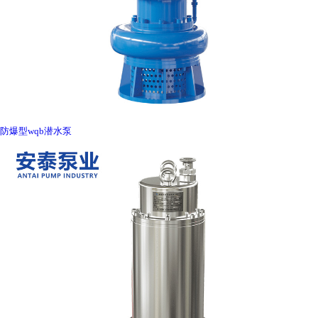
防爆型wqb潜水泵