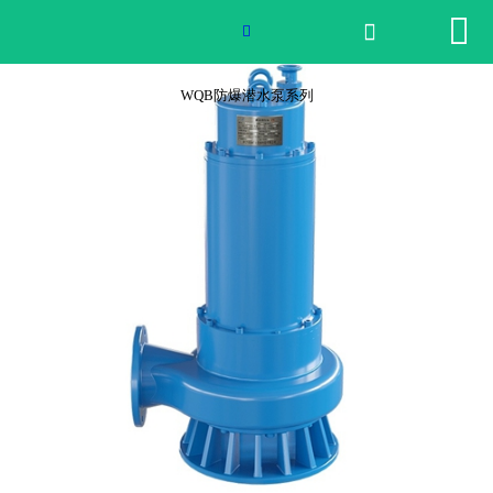


网站首页


2026世界杯官网
WQB防爆潜水泵系列
产品中心
荣誉资质
公司实景
公司动态
产品服务
联系我们