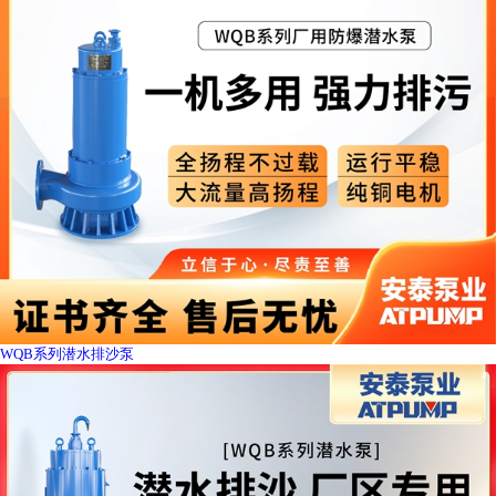
WQB系列潜水排沙泵