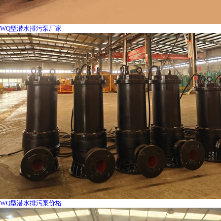
WQ型潜水排污泵厂家
WQ型潜水排污泵价格