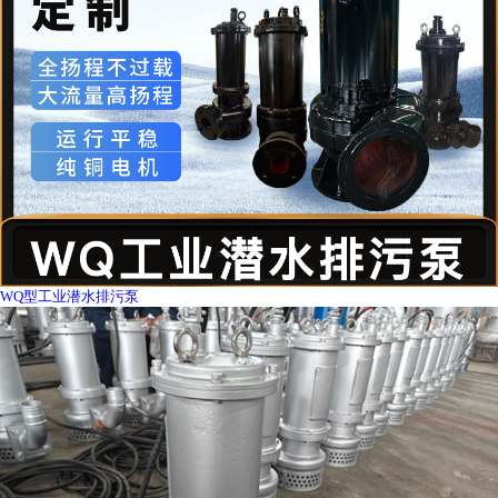
WQ型工业潜水排污泵