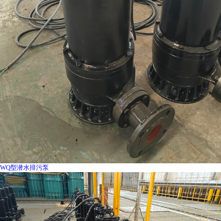
WQ型潜水排污泵