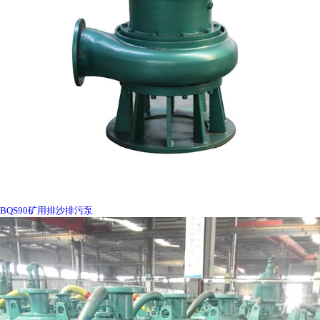
BQS90矿用排沙排污泵