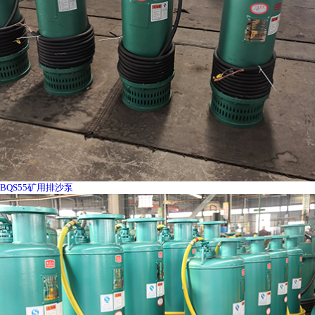
BQS55矿用排沙泵