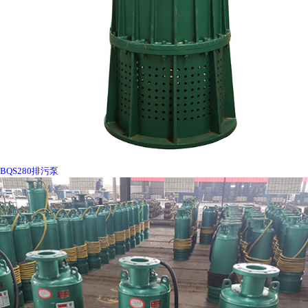
BQS280排污泵