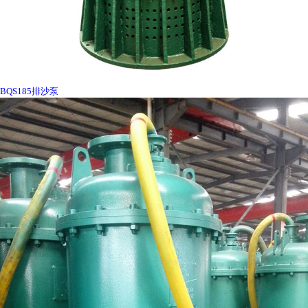
BQS185排沙泵