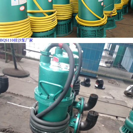
BQS110排沙泵厂家