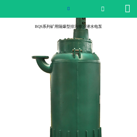


网站首页


2026世界杯官网
BQS系列矿用隔爆型排污排沙潜水电泵
产品中心
荣誉资质
公司实景
公司动态
产品服务
联系我们