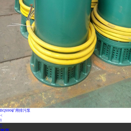
BQS90矿用排污泵
<
1
2

3
首页