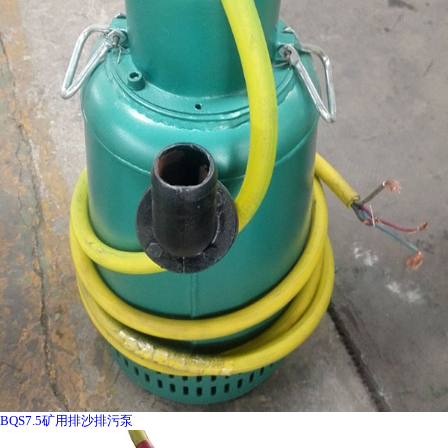
BQS7.5矿用排沙排污泵