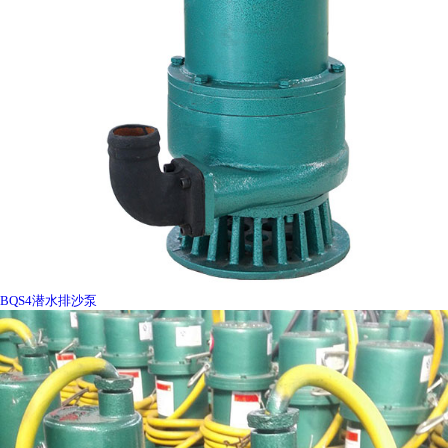
BQS4潜水排沙泵