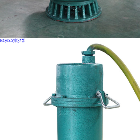
BQS5.5排沙泵