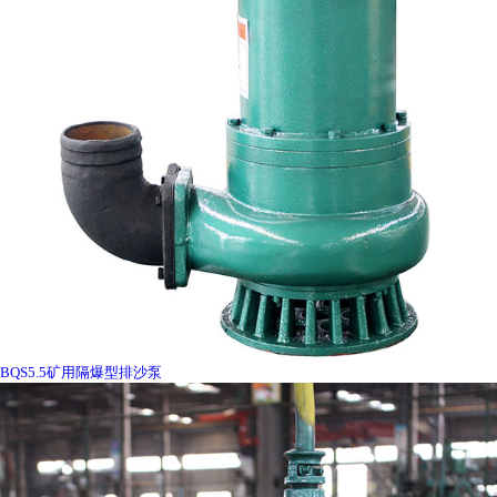
BQS5.5矿用隔爆型排沙泵