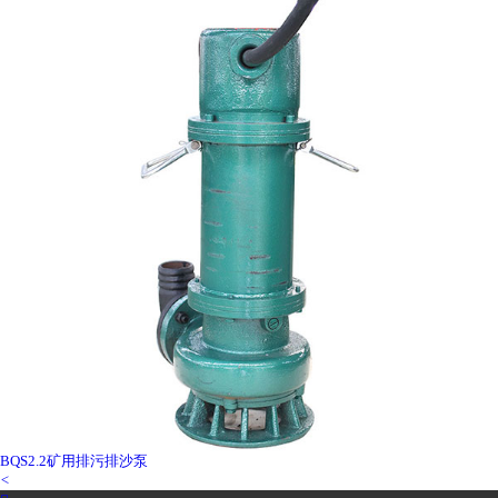
BQS2.2矿用排污排沙泵
<
1