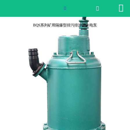


网站首页


2026世界杯官网
BQS系列矿用隔爆型排污排沙潜水电泵
产品中心
荣誉资质
公司实景
公司动态
产品服务
联系我们