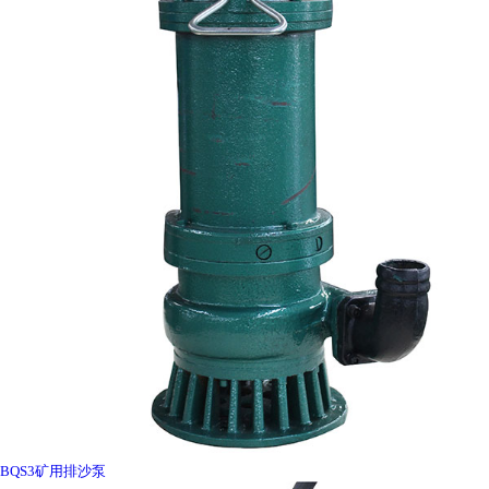
BQS3矿用排沙泵