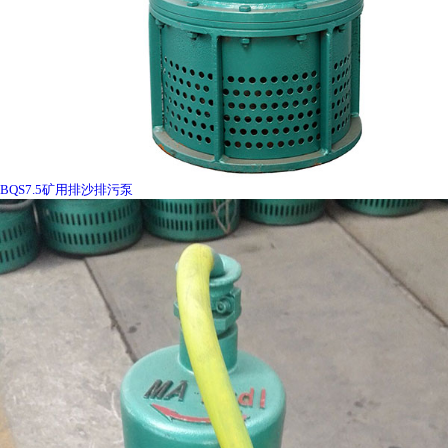
BQS7.5矿用排沙排污泵