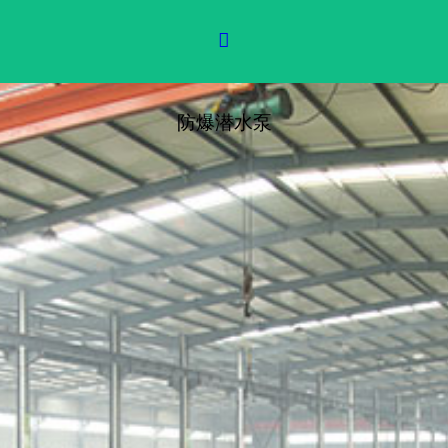

防爆潜水泵