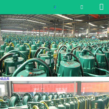


网站首页


2026世界杯官网
成品库
产品中心
荣誉资质
公司实景
公司动态
成品库
产品服务
联系我们