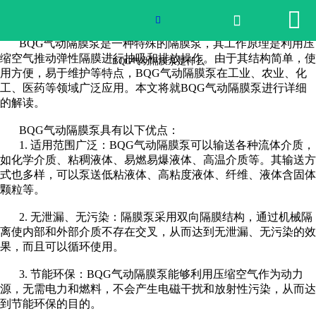


网站首页

BQG气动隔膜泵是什么

BQG气动隔膜泵是一种特殊的隔膜泵，其工作原理是利用压
2026世界杯官网
缩空气推动弹性隔膜进行抽吸和排放操作。由于其结构简单，使
BQG气动隔膜泵是什么
用方便，易于维护等特点，BQG气动隔膜泵在工业、农业、化
工、医药等领域广泛应用。本文将就BQG气动隔膜泵进行详细
产品中心
的解读。
荣誉资质
BQG气动隔膜泵具有以下优点：
1. 适用范围广泛：BQG气动隔膜泵可以输送各种流体介质，
如化学介质、粘稠液体、易燃易爆液体、高温介质等。其输送方
公司实景
式也多样，可以泵送低粘液体、高粘度液体、纤维、液体含固体
颗粒等。
公司动态
2. 无泄漏、无污染：隔膜泵采用双向隔膜结构，通过机械隔
离使内部和外部介质不存在交叉，从而达到无泄漏、无污染的效
产品服务
果，而且可以循环使用。
联系我们
3. 节能环保：BQG气动隔膜泵能够利用压缩空气作为动力
源，无需电力和燃料，不会产生电磁干扰和放射性污染，从而达
到节能环保的目的。