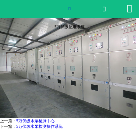


网站首页

5万伏级配电系统

2026世界杯官网
5万伏级配电系统
产品中心
荣誉资质
公司实景
公司动态
产品服务
联系我们
上一篇：
5万伏级水泵检测中心
下一篇：
5万伏级水泵检测操作系统